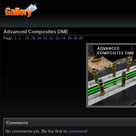
Advanced Composites DME
Page:
1
·
2
…
28
·
29
·
30
·
31
·
32
·
33
·
34
·
35
·
36
·
37
Comments
No comments yet. Be the first to
comment
!